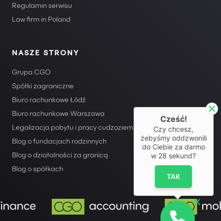
Regulamin serwisu
Law firm in Poland
NASZE STRONY
Grupa CGO
Spółki zagraniczne
Biuro rachunkowe Łódź
Biuro rachunkowe Warszawa
Cześć!
Czy chcesz,
Legalizacja pobytu i pracy cudzoziemców
żebyśmy oddzwonili
Blog o fundacjach rodzinnych
do Ciebie za darmo
w
28
sekund?
Blog o działalności za granicą
Blog o spółkach
TAK