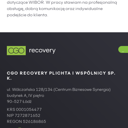
dotyczące WIBOR. W pracy stawiam na profesjonalną
obsługę, dobrą komunikację oraz indywidualne
podejście do klienta.
GI
CGO RECOVERY PLICHTA I WSPÓLNICY SP.
K.
ul. Wólczańska 128/134 (Centrum Biznesowe Synergia)
budynek A, IV piętro
90-527 Łódź
KRS 0001054477
NIP 7272871652
REGON 526186865