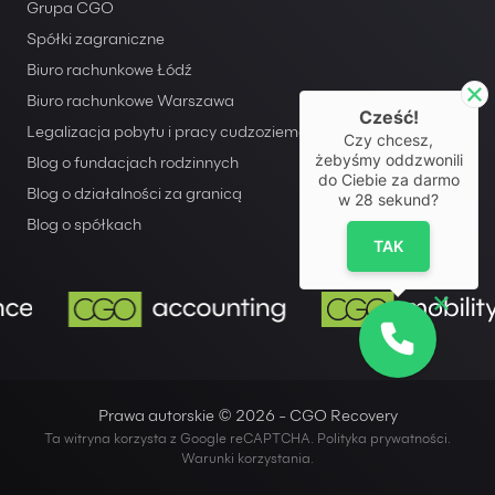
Grupa CGO
Spółki zagraniczne
Biuro rachunkowe Łódź
Biuro rachunkowe Warszawa
Cześć!
Legalizacja pobytu i pracy cudzoziemców
Czy chcesz,
żebyśmy oddzwonili
Blog o fundacjach rodzinnych
do Ciebie za darmo
Blog o działalności za granicą
w
28
sekund?
Blog o spółkach
TAK
Prawa autorskie © 2026 - CGO Recovery
Ta witryna korzysta z Google reCAPTCHA.
Polityka prywatności
.
Warunki korzystania
.