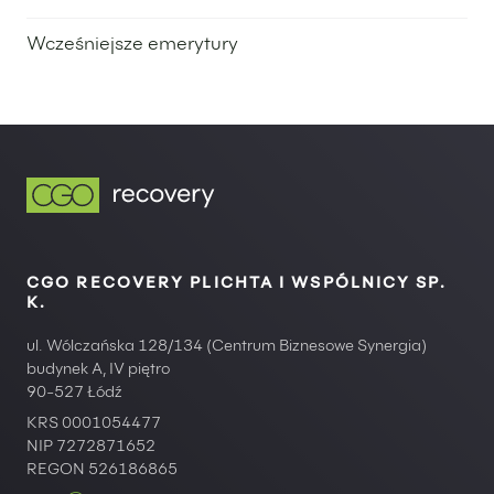
Wcześniejsze emerytury
23 października 2025
CGO RECOVERY PLICHTA I WSPÓLNICY SP.
K.
ul. Wólczańska 128/134 (Centrum Biznesowe Synergia)
budynek A, IV piętro
90-527 Łódź
KRS 0001054477
NIP 7272871652
REGON 526186865