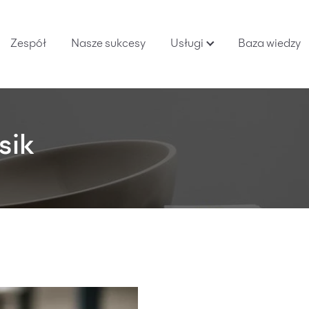
Zespół
Nasze sukcesy
Usługi
Baza wiedzy
sik