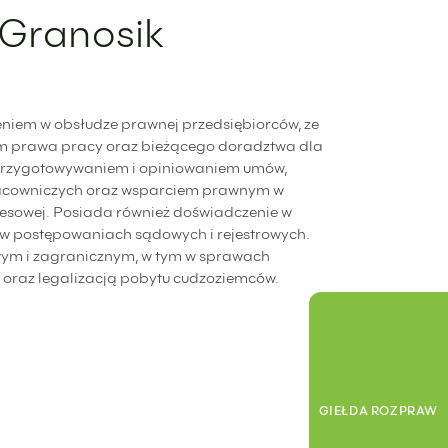
 Granosik
iem w obsłudze prawnej przedsiębiorców, ze
m prawa pracy oraz bieżącego doradztwa dla
przygotowywaniem i opiniowaniem umów,
acowniczych oraz wsparciem prawnym w
nesowej. Posiada również doświadczenie w
w postępowaniach sądowych i rejestrowych.
m i zagranicznym, w tym w sprawach
 oraz legalizacją pobytu cudzoziemców.
Giełda
Prze
dost
spra
GIEŁDA ROZPRAW